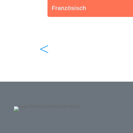
Französisch
<