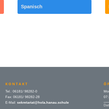
Spanisch
KONTAKT
Ö
Tel.: 06181/ 98282-0
Mon
Fax: 06181/ 98282-28
07:
E-Mail:
sekretariat@hola.hanau.schule
Dat