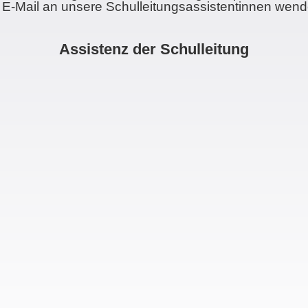
 E-Mail an unsere Schulleitungsassistentinnen
wend
Assistenz der Schulleitung
Patricia Metzger
p.metzger(at)hola.hanau.schule