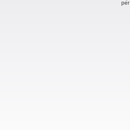
per
Kerstin Emmert-Glück