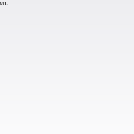
en.
Monique Plog