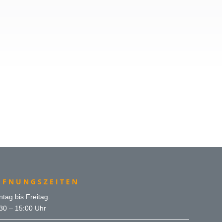
m.plog(at)hola.hanau.schule
FFNUNGSZEITEN
tag bis Freitag:
30 – 15:00 Uhr