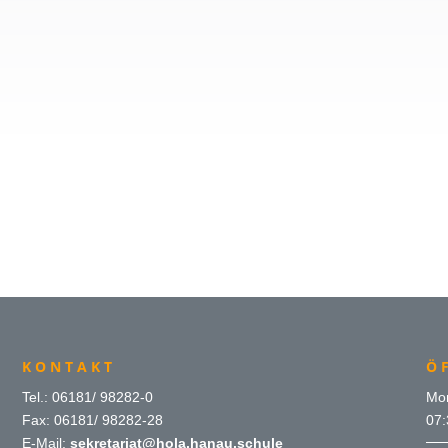
KONTAKT
Ö
Tel.: 06181/ 98282-0
Mon
Fax: 06181/ 98282-28
07:
E-Mail:
sekretariat@hola.hanau.schule