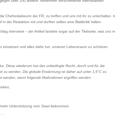
gegen über 100 andere Teilnehmer verschiedener Altersklassen
die Chefredakteurin der FR, zu treffen und uns mit ihr zu unterhalten. I
n der Redaktion mit und durften selber eine Blattkritik halten.
 interviewt – der Artikel landete sogar auf der Titelseite, was uns ri
tz einsetzen und alles dafür tun, unseren Lebensraum zu schützen.
tur. Diese wiederum hat das unbedingte Recht, durch und für die
t zu werden. Die globale Erwärmung ist daher auf unter 1,5°C zu
cht werden, wenn folgende Maßnahmen ergriffen werden:
inken,
lte mehr Unterstützung vom Staat bekommen.