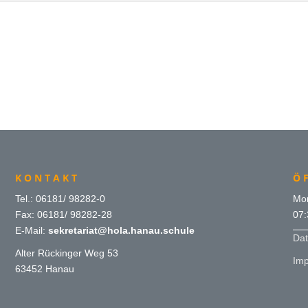
KONTAKT
Ö
Tel.: 06181/ 98282-0
Mon
Fax: 06181/ 98282-28
07:
E-Mail:
sekretariat@hola.hanau.schule
Dat
Alter Rückinger Weg 53
Im
63452 Hanau