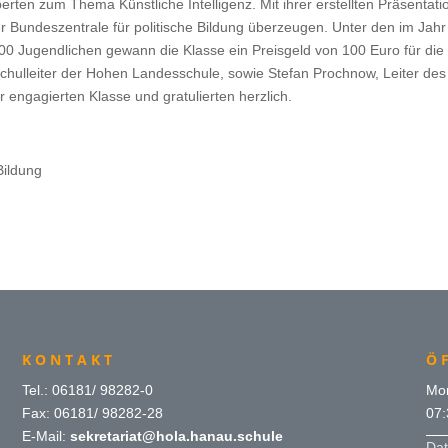
rten zum Thema Künstliche Intelligenz. Mit ihrer erstellten Präsentati
r Bundeszentrale für politische Bildung überzeugen. Unter den im Jahr
0 Jugendlichen gewann die Klasse ein Preisgeld von 100 Euro für die
Schulleiter der Hohen Landesschule, sowie Stefan Prochnow, Leiter des
r engagierten Klasse und gratulierten herzlich.
Bildung
KONTAKT
Ö
Tel.: 06181/ 98282-0
Mon
Fax: 06181/ 98282-28
07:
E-Mail:
sekretariat@hola.hanau.schule
Dat