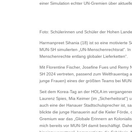
einer Simulation echter UN-Gremien über aktuelle 
Foto: Schülerinnen und Schüler der Hohen Lande
Harmanpreet Sihania (18) ist so eine motivierte S
MUN-SH simulierten „UN-Menschenrechtsrat“. In
Menschenrechte entlang globaler Lieferketten“.
Mit Florentine Fischer, Josefine Fues und Rem
SH 2024 vertreten, passend zum Weltfrauentag am
junge Frauen) eines der größten Teams bei MUN
Seit dem Korea-Tag an der HOLA im vergangenen 
Laurenz Spies, Mia Keimer (im „Sicherheitsrat“) 
auch eine der Hanauer Stadtschulsprecher ist, s
blickte die junge Hanauerin auf die Kieler Förde
Gremium war das „Globale Erinnern an Kolonialis
mich bereits vor MUN-SH damit beschäftigt. Daher 