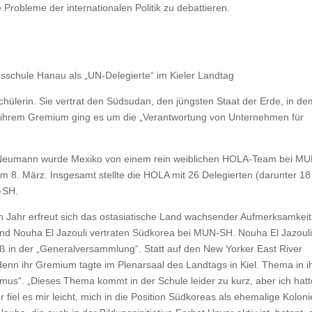
Probleme der internationalen Politik zu debattieren.
sschule Hanau als „UN-Delegierte“ im Kieler Landtag
chülerin. Sie vertrat den Südsudan, den jüngsten Staat der Erde, in de
 ihrem Gremium ging es um die „Verantwortung von Unternehmen für
y Neumann wurde Mexiko von einem rein weiblichen HOLA-Team bei MU
 8. März. Insgesamt stellte die HOLA mit 26 Delegierten (darunter 18
-SH.
Jahr erfreut sich das ostasiatische Land wachsender Aufmerksamkeit
und Nouha El Jazouli vertraten Südkorea bei MUN-SH. Nouha El Jazouli
aß in der „Generalversammlung“. Statt auf den New Yorker East River
, denn ihr Gremium tagte im Plenarsaal des Landtags in Kiel. Thema in 
mus“. „Dieses Thema kommt in der Schule leider zu kurz, aber ich hatt
fiel es mir leicht, mich in die Position Südkoreas als ehemalige Koloni