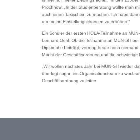
immer nur meine Lieblingsfächer.“ In den 1990er 
Prochnow: „In der Studienberatung wollte man mi
auch einen Taxischein zu machen. Ich habe dann 
um meine Einstellungschancen zu erhöhen.“
Ein Schüler der ersten HOLA-Teilnahme an MUN
Lennard Oehl. Ob die Teilnahme an MUN-SH bei den
Diplomatie beiträgt, vermag heute noch niemand zu
Macht der Geschäftsordnung und die schwierige
„Wir wollen nächstes Jahr bei MUN-SH wieder dabe
überlegt sogar, ins Organisationsteam zu wechse
Geschäftsordnung zu leiten.