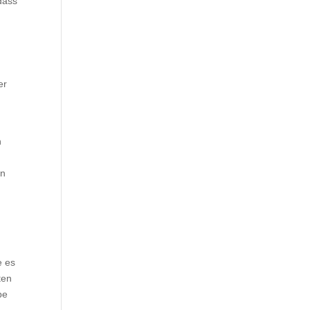
 dass
er
n
en
e es
ten
be