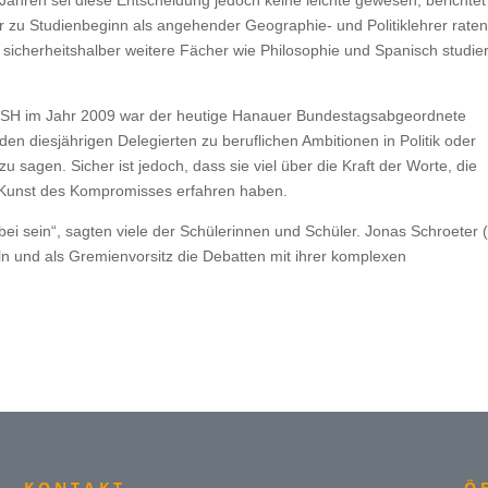
Jahren sei diese Entscheidung jedoch keine leichte gewesen, berichtet
r zu Studienbeginn als angehender Geographie- und Politiklehrer raten
sicherheitshalber weitere Fächer wie Philosophie und Spanisch studier
-SH im Jahr 2009 war der heutige Hanauer Bundestagsabgeordnete
 diesjährigen Delegierten zu beruflichen Ambitionen in Politik oder
 sagen. Sicher ist jedoch, dass sie viel über die Kraft der Worte, die
 Kunst des Kompromisses erfahren haben.
i sein“, sagten viele der Schülerinnen und Schüler. Jonas Schroeter 
ln und als Gremienvorsitz die Debatten mit ihrer komplexen
KONTAKT
Ö