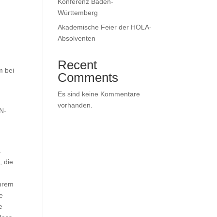
Konferenz Baden-
Württemberg
Akademische Feier der HOLA-
Absolventen
Recent
m bei
Comments
Es sind keine Kommentare
vorhanden.
N-
.
, die
ihrem
e
e