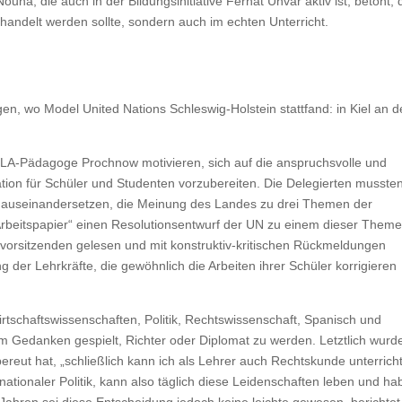
uha, die auch in der Bildungsinitiative Ferhat Unvar aktiv ist, betont,
ndelt werden sollte, sondern auch im echten Unterricht.
en, wo Model United Nations Schleswig-Holstein stattfand: in Kiel an d
A-Pädagoge Prochnow motivieren, sich auf die anspruchsvolle und
ion für Schüler und Studenten vorzubereiten. Die Delegierten musste
nd auseinandersetzen, die Meinung des Landes zu drei Themen der
 „Arbeitspapier“ einen Resolutionsentwurf der UN zu einem dieser Them
vorsitzenden gelesen und mit konstruktiv-kritischen Rückmeldungen
g der Lehrkräfte, die gewöhnlich die Arbeiten ihrer Schüler korrigieren
rtschaftswissenschaften, Politik, Rechtswissenschaft, Spanisch und
dem Gedanken gespielt, Richter oder Diplomat zu werden. Letztlich wurd
reut hat, „schließlich kann ich als Lehrer auch Rechtskunde unterrich
ationaler Politik, kann also täglich diese Leidenschaften leben und ha