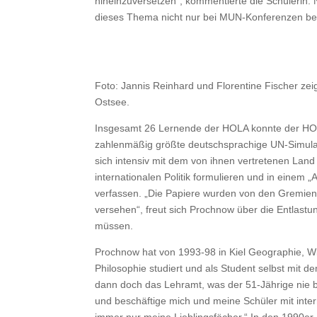
hineinzuversetzen“, kommentierte die Schülerin. No
dieses Thema nicht nur bei MUN-Konferenzen beha
Foto: Jannis Reinhard und Florentine Fischer zeig
Ostsee.
Insgesamt 26 Lernende der HOLA konnte der HOL
zahlenmäßig größte deutschsprachige UN-Simulat
sich intensiv mit dem von ihnen vertretenen La
internationalen Politik formulieren und in einem
verfassen. „Die Papiere wurden von den Gremien
versehen“, freut sich Prochnow über die Entlastun
müssen.
Prochnow hat von 1993-98 in Kiel Geographie, Wi
Philosophie studiert und als Student selbst mit 
dann doch das Lehramt, was der 51-Jährige nie be
und beschäftige mich und meine Schüler mit intern