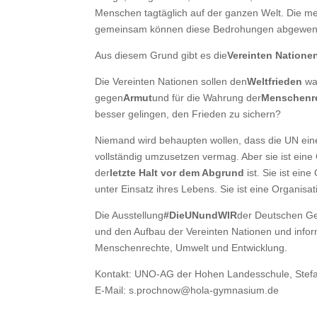
Menschen tagtäglich auf der ganzen Welt. Die m
gemeinsam können diese Bedrohungen abgewen
Aus diesem Grund gibt es die
Vereinten Natione
Die Vereinten Nationen sollen den
Weltfrieden
wah
gegen
Armut
und für die Wahrung der
Menschenr
besser gelingen, den Frieden zu sichern?
Niemand wird behaupten wollen, dass die UN eine p
vollständig umzusetzen vermag. Aber sie ist eine
der
letzte Halt vor dem Abgrund
ist. Sie ist ein
unter Einsatz ihres Lebens. Sie ist eine Organisati
Die Ausstellung
#DieUNundWIR
der Deutschen Ges
und den Aufbau der Vereinten Nationen und inform
Menschenrechte, Umwelt und Entwicklung.
Kontakt: UNO-AG der Hohen Landesschule, Stefa
E-Mail: s.prochnow@hola-gymnasium.de