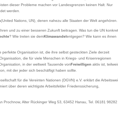
eisten dieser Probleme machen vor Landesgrenzen keinen Halt. Nur
det werden.
n
(United Nations, UN), denen nahezu alle Staaten der Welt angehören.
ren und zu einer besseren Zukunft beitragen. Was tun die UN konkre
echte
? Wie treten sie dem
Klimawandel
entgegen? Wie kann es ihnen
erfekte Organisation ist, die ihre selbst gesteckten Ziele derzeit
 Organisation, die für viele Menschen in Kriegs- und Krisenregionen
e Organisation, in der weltweit Tausende von
Freiwilligen
aktiv ist, teilwe
on, mit der jeder sich beschäftigt haben sollte.
ellschaft für die Vereinten Nationen (DGVN) e.V. erklärt die Arbeitswe
iert über deren wichtigste Arbeitsfelder Friedenssicherung,
n Prochnow, Alter Rückinger Weg 53, 63452 Hanau, Tel. 06181 98282