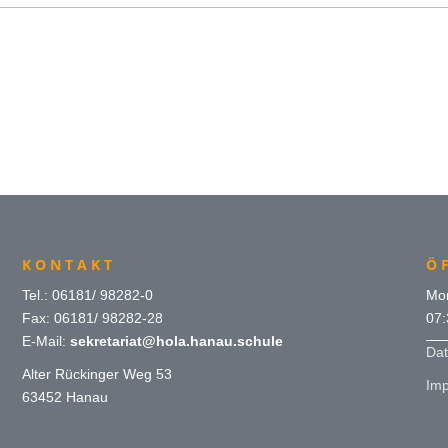
KONTAKT
Ö
Tel.: 06181/ 98282-0
Mon
Fax: 06181/ 98282-28
07:
E-Mail:
sekretariat@hola.hanau.schule
Dat
Alter Rückinger Weg 53
Im
63452 Hanau