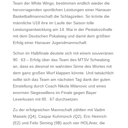
Team der White Wings, bestimmen endlich wieder die
hervorragenden sportlichen Leistungen einer Hanauer
Basketballmannschaft die Schlagzeilen. So krönte die
männliche U18 ihre im Laufe der Saison tolle
Leistungsentwicklung am 14. Mai in der Pestalozzihalle
mit dem Deutschen Pokalsieg und damit dem größten
Erfolg einer Hanauer Jugendmannschaft.
Schon im Halbfinale deutete sich mit einem souveränen
90 : 63 – Erfolg über das Team des MTSV Schwabing
an, dass es diesmal im wahrsten Sinne des Wortes mit
dem ganz großen Wurf klappen könnte. Und tatsächlich
sollte sich das Team am nächsten Tag dank der guten
Einstellung durch Coach Nikola Milanovic und eines
enormen Siegeswillens im Finale gegen Bayer
Leverkusen mit 85 : 67 durchsetzen.
Zu der erfolgreichen Mannschaft zählten mit Vadim
Maisels (Q4), Caspar Kuhmünch (Q2), Eric Heinrich
(E2) und Felix Sinning (9B) auch vier HOLAner, die