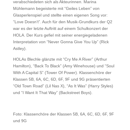
verabschiedeten sich als Akteurinnen. Marina
Mühlemann begeisterte mit “Geiles Leben” von
Glasperlenspiel und stellte einen eigenen Song vor:
“Love Doesn’t”. Auch für den Musik-Grundkurs der Q2
war es der letzte Auftritt auf einem Schulkonzert der
HOLA. Der Kurs gefiel mit seiner energiegeladenen
Interpretation von “Never Gonna Give You Up” (Rick
Astley).
HOLAs Blechle glänzte mit “Cry Me A River” (Arthur
Hamilton), “Back To Black” (Amy Winehouse) und “Soul
With A Capital S” (Tower Of Power). Klassenchöre der
Klassen 5B, 6A, 6C, 6D, 6F, 9F und 9G präsentierten
“Old Town Road” (Lil Nas X), “As It Was” (Harry Styles)
und “I Want It That Way” (Backstreet Boys).
Foto: Klassenchöre der Klassen 5B, 6A, 6C, 6D, 6F, 9F
und 9G