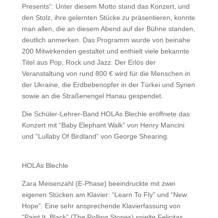
Presents“: Unter diesem Motto stand das Konzert, und
den Stolz, ihre gelernten Stücke zu präsentieren, konnte
man allen, die an diesem Abend auf der Bühne standen,
deutlich anmerken. Das Programm wurde von beinahe
200 Mitwirkenden gestaltet und enthielt viele bekannte
Titel aus Pop, Rock und Jazz. Der Erlös der
Veranstaltung von rund 800 € wird für die Menschen in
der Ukraine, die Erdbebenopfer in der Türkei und Syrien
sowie an die Straßenengel Hanau gespendet.
Die Schüler-Lehrer-Band HOLAs Blechle eröffnete das
Konzert mit “Baby Elephant Walk” von Henry Mancini
und “Lullaby Of Birdland” von George Shearing.
HOLAs Blechle
Zara Meisenzahl (E-Phase) beeindruckte mit zwei
eigenen Stücken am Klavier: “Learn To Fly” und “New
Hope”. Eine sehr ansprechende Klavierfassung von
“Paint It, Black” (The Rolling Stones) spielte Felicitas