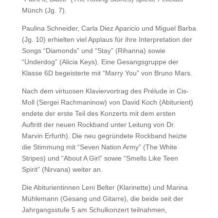
Münch (Jg. 7).
Paulina Schneider, Carla Diez Aparicio und Miguel Barba
(Jg. 10) erhielten viel Applaus für ihre Interpretation der
Songs “Diamonds” und “Stay” (Rihanna) sowie
“Underdog” (Alicia Keys). Eine Gesangsgruppe der
Klasse 6D begeisterte mit “Marry You” von Bruno Mars.
Nach dem virtuosen Klaviervortrag des Prélude in Cis-
Moll (Sergei Rachmaninow) von David Koch (Abiturient)
endete der erste Teil des Konzerts mit dem ersten
Auftritt der neuen Rockband unter Leitung von Dr.
Marvin Erfurth). Die neu gegründete Rockband heizte
die Stimmung mit “Seven Nation Army” (The White
Stripes) und “About A Girl” sowie “Smells Like Teen
Spirit” (Nirvana) weiter an.
Die Abiturientinnen Leni Belter (Klarinette) und Marina
Mühlemann (Gesang und Gitarre), die beide seit der
Jahrgangsstufe 5 am Schulkonzert teilnahmen,