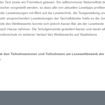
er Text sowie ein Fremdtext gelesen. Ein willkommener Nebeneffekt d
cher vorgestellt werden, so dass alle von aktuellen Lesetipps profitie
die Leseleistungen mit Blick auf die Lesetechnik, die Textgestaltung u
sehr ansprechenden Leseleistungen der Sechstklässler hatte es die Ju
 Ende des Wettbewerbs konnte sich jedoch Aarian Bär als der Lesebeste
nach Hause nehmen. Die Schulgemeinde gratuliert Aarian und dankt al
andesschule im weiteren Verlauf des Wettbewerbs auf Stadtebene
it den Teilnehmerinnen und Teilnehmern am Lesewettbewerb der
e