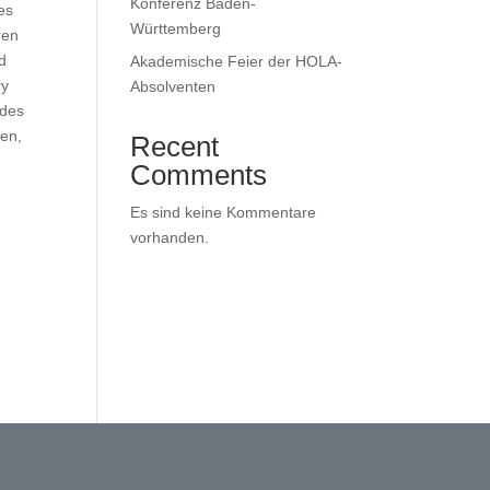
Konferenz Baden-
es
Württemberg
ren
nd
Akademische Feier der HOLA-
ry
Absolventen
 des
len,
Recent
Comments
Es sind keine Kommentare
vorhanden.