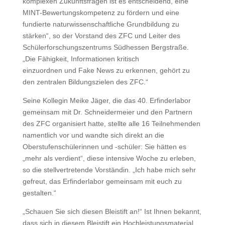
komplexen Zukunftsfragen ist es entscheidend, eine
MINT-Bewertungskompetenz zu fördern und eine
fundierte naturwissenschaftliche Grundbildung zu
stärken“, so der Vorstand des ZFC und Leiter des
Schülerforschungszentrums Südhessen Bergstraße.
„Die Fähigkeit, Informationen kritisch
einzuordnen und Fake News zu erkennen, gehört zu
den zentralen Bildungszielen des ZFC.“
Seine Kollegin Meike Jäger, die das 40. Erfinderlabor
gemeinsam mit Dr. Schneidermeier und den Partnern
des ZFC organisiert hatte, stellte alle 16 Teilnehmenden
namentlich vor und wandte sich direkt an die
Oberstufenschülerinnen und -schüler: Sie hätten es
„mehr als verdient“, diese intensive Woche zu erleben,
so die stellvertretende Vorständin. „Ich habe mich sehr
gefreut, das Erfinderlabor gemeinsam mit euch zu
gestalten.“
„Schauen Sie sich diesen Bleistift an!“ Ist Ihnen bekannt,
dass sich in diesem Bleistift ein Hochleistungsmaterial