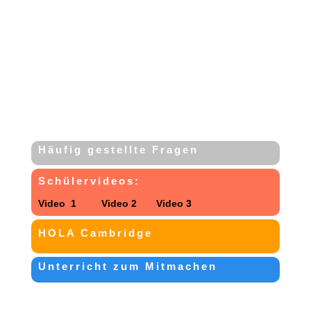
a
ZU DEN FACHINHALTEN
Häufig gestellte Fragen
Schülervideos:
Video 1
Video 2
Video 3
HOLA Cambridge
Unterricht zum Mitmachen