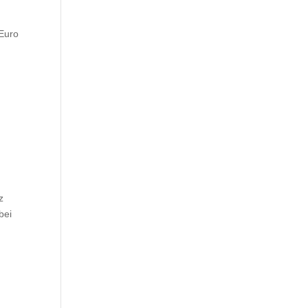
 Euro
z
bei