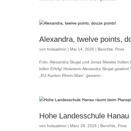
Alexandra, twelve points, d
von
holaadmin
|
Mai 14, 2026
|
Berichte
,
Powi
Foto: Alexandra Skujat und Jonas Meister holten
tollen Erfolg! Holanerin Alexandra Skujat gewi
„EU-Kanton Rhein-Main“ gewann...
Hohe Landesschule Hanau r
von
holaadmin
|
März 28, 2026
|
Berichte
,
Powi