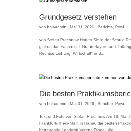
Grundgesetz verstehen
von
holaadmin
|
Mai 31, 2026
|
Berichte
,
Powi
von Stefan Prochnow Hatten Sie in der Schule Re
gibt es das Fach nicht. Nur in Bayern und Thürin
Rechtserziehung, Wirtschaft“ und...
Die besten Praktikumsber
von
holaadmin
|
Mai 31, 2026
|
Berichte
,
Powi
Text und Foto von Stefan Prochnow Am 18. Mai 20
Frankfurt/Rhein-Main in Hanau die besten Prak
betreuende Lehrkraft Verena Dingel, die...